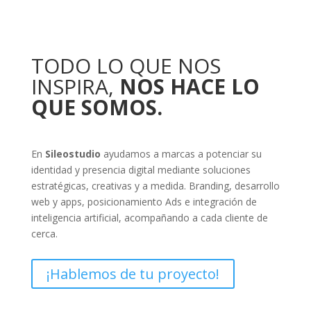
≡
TODO LO QUE NOS
INSPIRA,
NOS HACE LO
H
QUE SOMOS.
o
m
En
Sileostudio
ayudamos a marcas a potenciar su
identidad y presencia digital mediante soluciones
e
estratégicas, creativas y a medida. Branding, desarrollo
web y apps, posicionamiento Ads e integración de
inteligencia artificial, acompañando a cada cliente de
S
cerca.
e
¡Hablemos de tu proyecto!
r
v